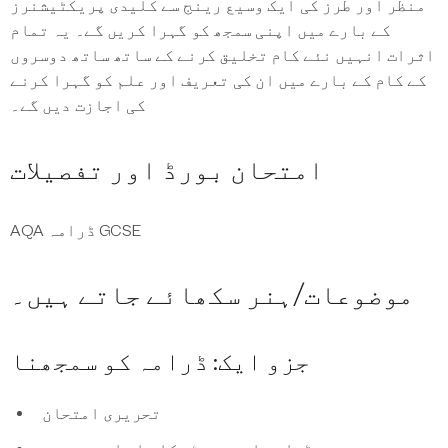
منظر اور طرز کی ایک وسیع رینج سے کلیدی پریکٹیشنرز
کے بارے میں اپنی سمجھ کو گہرا کریں گے۔ یہ تمام
اثرات انہیں نئے کام تخلیق کرنے کے ساتھ ساتھ دوسروں
کے کام کے بارے میں ان کی تعریف اور علم کو گہرا کرنے
کی اجازت دیں گے۔
امتحان بورڈ اور تفصیلات
AQA ڈرامہ GCSE
موضوعات/ہنر سکھائے جاتے ہیں۔
جزو ایک: ڈرامہ کو سمجھنا
تحریری امتحان