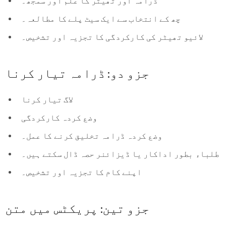
ڈرامہ اور تھیٹر کا علم اور سمجھ۔
چھ کے انتخاب سے ایک سیٹ پلے کا مطالعہ۔
لائیو تھیٹر کی کارکردگی کا تجزیہ اور تشخیص۔
جزو دو: ڈرامہ تیار کرنا
لاگ تیار کرنا
وضع کردہ کارکردگی
وضع کردہ ڈرامہ تخلیق کرنے کا عمل۔
طلباء بطور اداکار یا ڈیزائنر حصہ ڈال سکتے ہیں۔
اپنے کام کا تجزیہ اور تشخیص۔
جزو تین: پریکٹس میں متن