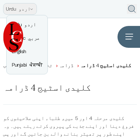
اردو
Urdu
اردو
Urdu
عربي
Arabic
English
Punjabi
ਪੰਜਾਬੀ
کلیدی اسٹیج 4 ڈرامہ
ڈرامہ
تخلیقی فنون
نصاب
کلیدی اسٹیج 4 ڈرامہ
کلیدی مرحلہ 4 اور 5 میں، طلباء اپنی صلاحیتوں کو
فروغ دینا اور اپنے جذبے کی پیروی کرتے رہتے ہیں۔ وہ
اپنے طور پر تھیٹر بنانے والے بن جائیں گے اور پس