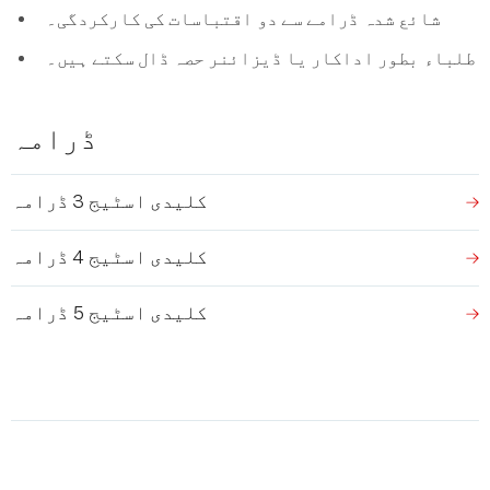
شائع شدہ ڈرامے سے دو اقتباسات کی کارکردگی۔
طلباء بطور اداکار یا ڈیزائنر حصہ ڈال سکتے ہیں۔
ڈرامہ
کلیدی اسٹیج 3 ڈرامہ
کلیدی اسٹیج 4 ڈرامہ
کلیدی اسٹیج 5 ڈرامہ