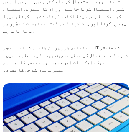
ٹیکنالوجیز استعمال کی جا سکتی ہیں، انہیں انہیں
کیوں استعمال کرنا چاہیے اور ان کا بہترین استعمال
کیسے کرنا ہے، ڈیٹا اکٹھا کرنا، ذخیرہ کرنا، ہیرا
پھیری کرنا اور پیش کرنا؛ یہ ڈیٹا مینجمنٹ کے طور پر
جانا جاتا ہے.
یہ بنیادی طور پر ان طلباء کے لیے ہے جو IT کے حقیقی
دنیا کے استعمال کی عملی تعریف پیدا کرنا چاہتے ہیں۔
اس کے امکانات اور حدود اور حقیقی کاروباری
منظرناموں کے حل کا نفاذ۔