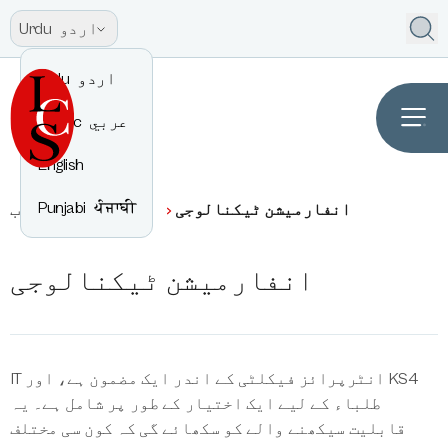
اردو
Urdu
اردو
Urdu
عربي
Arabic
English
Punjabi
ਪੰਜਾਬੀ
انفارمیشن ٹیکنالوجی
انٹرپرائز
نصاب
انفارمیشن ٹیکنالوجی
IT انٹرپرائز فیکلٹی کے اندر ایک مضمون ہے، اور KS4
طلباء کے لیے ایک اختیار کے طور پر شامل ہے۔ یہ
قابلیت سیکھنے والے کو سکھائے گی کہ کون سی مختلف