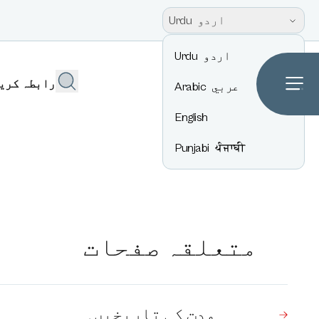
اردو
Urdu
اردو
Urdu
رابطہ کری
عربي
Arabic
English
Punjabi
ਪੰਜਾਬੀ
متعلقہ صفحات
مدت کی تاریخیں۔