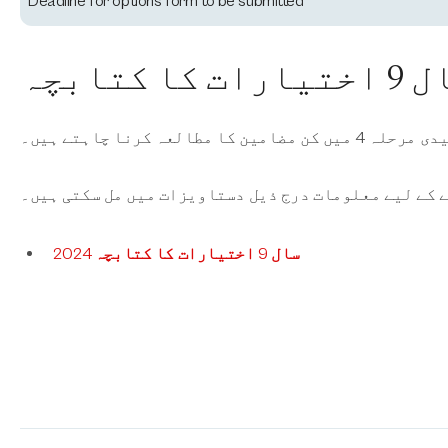
Deadline for options form to be submitted
ارات کا کتابچہ
ے کے لیے معلومات درج ذیل دستاویزات میں مل سکتی ہیں۔
سال 9 اختیارات کا کتابچہ 2024