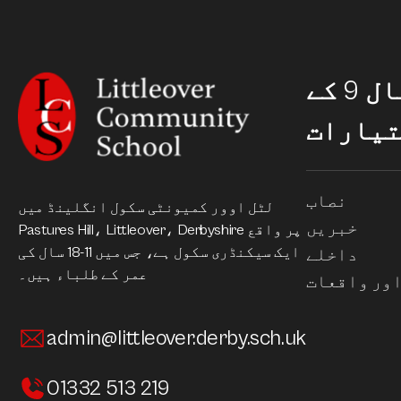
سال 9 کے
تیارات
نصاب
لٹل اوور کمیونٹی سکول انگلینڈ میں
خبریں
Pastures Hill، Littleover، Derbyshire پر واقع
ایک سیکنڈری سکول ہے، جس میں 11-18 سال کی
داخلے
عمر کے طلباء ہیں۔
ور واقعات
admin@littleover.derby.sch.uk
01332 513 219