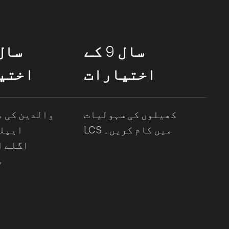
سال 9 کے
اختیارات
اختی
کھیلوں کی سہولیات
والدین کی 
LCS میں کام کریں۔
ایپلی
اگلے ا
م