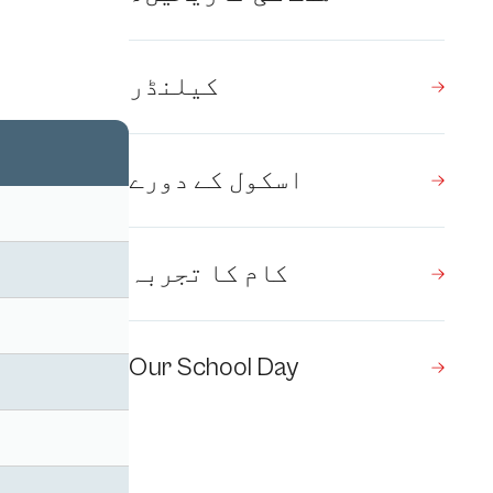
کیلنڈر
اسکول کے دورے
کام کا تجربہ
Our School Day