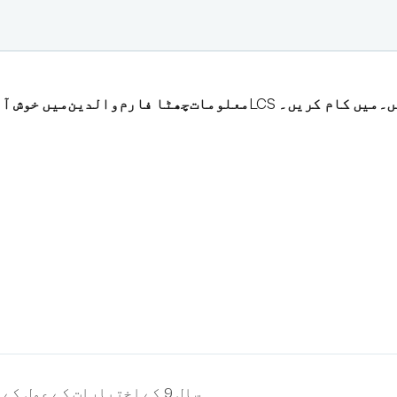
ں۔
LCS میں کام کریں۔
معلومات
چھٹا فارم
والدین
LCS میں خوش 
سال 9 کے اختیارات کے عمل کے بارے میں معلومات کے لیے براہ کرم ذیل کے حصے دیکھیں۔