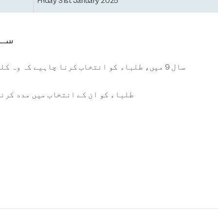
Friday 31st January 2025
سال 9 اختی
سال 9 میں، طلباء کو انتخاب کرنا چاہیے کہ وہ کلیدی مرحلہ 4 میں کن مضامین کا مطالعہ کرنا چاہتے ہیں۔
طلباء کو ان کے انتخاب میں مدد کرن