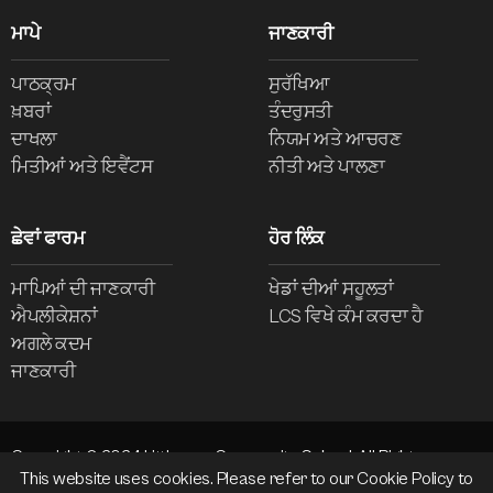
ਮਾਪੇ
ਜਾਣਕਾਰੀ
ਪਾਠਕ੍ਰਮ
ਸੁਰੱਖਿਆ
ਖ਼ਬਰਾਂ
ਤੰਦਰੁਸਤੀ
ਦਾਖਲਾ
ਨਿਯਮ ਅਤੇ ਆਚਰਣ
ਮਿਤੀਆਂ ਅਤੇ ਇਵੈਂਟਸ
ਨੀਤੀ ਅਤੇ ਪਾਲਣਾ
ਛੇਵਾਂ ਫਾਰਮ
ਹੋਰ ਲਿੰਕ
ਮਾਪਿਆਂ ਦੀ ਜਾਣਕਾਰੀ
ਖੇਡਾਂ ਦੀਆਂ ਸਹੂਲਤਾਂ
ਐਪਲੀਕੇਸ਼ਨਾਂ
LCS ਵਿਖੇ ਕੰਮ ਕਰਦਾ ਹੈ
ਅਗਲੇ ਕਦਮ
ਜਾਣਕਾਰੀ
Copyright © 2024 Littleover Community School. All Rights
This website uses cookies. Please refer to our
Cookie Policy
to
Reserved.