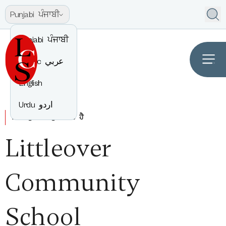
Punjabi
ਪੰਜਾਬੀ
Punjabi
ਪੰਜਾਬੀ
Arabic
عربي
English
Urdu
اردو
ਵਿੱਚ ਤੁਹਾਡਾ ਸੁਆਗਤ ਹੈ
Littleover
Community
School