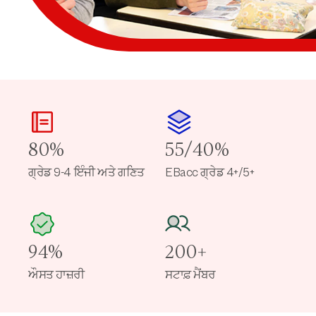
80%
55/40%
ਗ੍ਰੇਡ 9-4 ਇੰਜੀ ਅਤੇ ਗਣਿਤ
EBacc ਗ੍ਰੇਡ 4+/5+
94%
200+
ਔਸਤ ਹਾਜ਼ਰੀ
ਸਟਾਫ਼ ਮੈਂਬਰ