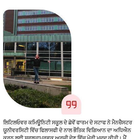
ਲਿਟਿਲਓਵਰ ਕਮਿਊਨਿਟੀ ਸਕੂਲ ਦੇ ਛੇਵੇਂ ਫਾਰਮ ਦੇ ਸਟਾਫ ਨੇ ਮੈਨਚੈਸਟਰ
ਯੂਨੀਵਰਸਿਟੀ ਵਿੱਚ ਫਿਲਾਸਫੀ ਦੇ ਨਾਲ ਭੌਤਿਕ ਵਿਗਿਆਨ ਦਾ ਅਧਿਐਨ
ਕਰਨ ਲਈ ਸਫਲਤਾਪੂਰਵਕ ਅਰਜ਼ੀ ਦੇਣ ਵਿੱਚ ਮੇਰੀ ਮਦਦ ਕੀਤੀ। ਮੈਂ