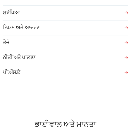
ਸੁਰੱਖਿਆ
ਨਿਯਮ ਅਤੇ ਆਚਰਣ
ਭੇਜੋ
ਨੀਤੀ ਅਤੇ ਪਾਲਣਾ
ਪੀ.ਐੱਸ.ਏ
ਭਾਈਵਾਲ ਅਤੇ ਮਾਨਤਾ