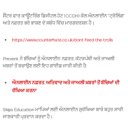
ਸੈਂਟਰ ਫਾਰ ਕਾਊਂਟਰਿੰਗ ਡਿਜੀਟਲ ਹੇਟ (CCDH) ਕੋਲ ਔਨਲਾਈਨ "ਟ੍ਰੋਲਿੰਗ"
ਅਤੇ ਨਫ਼ਰਤ ਭਰੇ ਭਾਸ਼ਣ ਦੇ ਸਬੰਧ ਵਿੱਚ ਮਾਰਗਦਰਸ਼ਨ ਹੈ।
https://www.counterhate.co.uk/dont-feed-the-trolls
Prevent ਨੇ ਬੱਚਿਆਂ ਨੂੰ ਔਨਲਾਈਨ ਨਫ਼ਰਤ, ਕੱਟੜਪੰਥੀ ਅਤੇ ਜਾਅਲੀ
ਖ਼ਬਰਾਂ ਤੋਂ ਬਚਾਉਣ ਲਈ ਇਹ ਗਾਈਡ ਜਾਰੀ ਕੀਤੀ ਹੈ:
ਔਨਲਾਈਨ ਨਫ਼ਰਤ, ਅਤਿਵਾਦ ਅਤੇ ਜਾਅਲੀ ਖ਼ਬਰਾਂ ਤੋਂ ਬੱਚਿਆਂ ਦੀ
ਰੱਖਿਆ ਕਰਨਾ
Skips Education ਮਾਪਿਆਂ ਲਈ ਔਨਲਾਈਨ ਸੁਰੱਖਿਆ ਬਾਰੇ ਬਹੁਤ ਸਾਰੀ
ਜਾਣਕਾਰੀ ਪ੍ਰਦਾਨ ਕਰਦਾ ਹੈ।