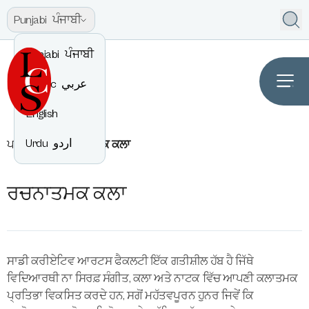
Punjabi
ਪੰਜਾਬੀ
Punjabi
ਪੰਜਾਬੀ
Arabic
عربي
English
Urdu
اردو
ਪਾਠਕ੍ਰਮ
ਰਚਨਾਤਮਕ ਕਲਾ
ਰਚਨਾਤਮਕ ਕਲਾ
ਸਾਡੀ ਕਰੀਏਟਿਵ ਆਰਟਸ ਫੈਕਲਟੀ ਇੱਕ ਗਤੀਸ਼ੀਲ ਹੱਬ ਹੈ ਜਿੱਥੇ
ਵਿਦਿਆਰਥੀ ਨਾ ਸਿਰਫ਼ ਸੰਗੀਤ, ਕਲਾ ਅਤੇ ਨਾਟਕ ਵਿੱਚ ਆਪਣੀ ਕਲਾਤਮਕ
ਪ੍ਰਤਿਭਾ ਵਿਕਸਿਤ ਕਰਦੇ ਹਨ, ਸਗੋਂ ਮਹੱਤਵਪੂਰਨ ਹੁਨਰ ਜਿਵੇਂ ਕਿ