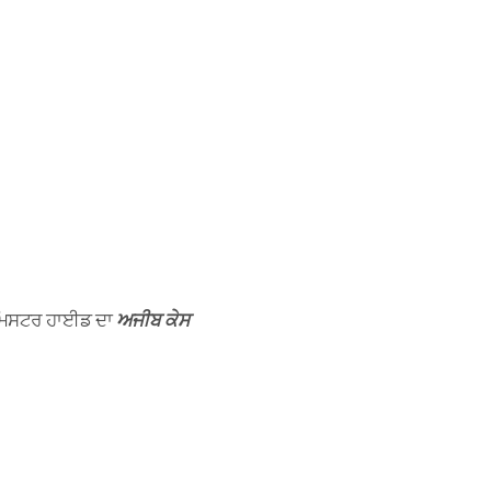
 ਮਿਸਟਰ ਹਾਈਡ ਦਾ
ਅਜੀਬ ਕੇਸ