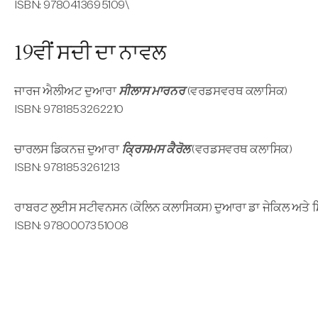
ISBN: 9780413695109\
19ਵੀਂ ਸਦੀ ਦਾ ਨਾਵਲ
ਜਾਰਜ ਐਲੀਅਟ ਦੁਆਰਾ
ਸੀਲਾਸ ਮਾਰਨਰ
(ਵਰਡਸਵਰਥ ਕਲਾਸਿਕ)
ISBN: 9781853262210
ਚਾਰਲਸ ਡਿਕਨਜ਼ ਦੁਆਰਾ
ਕ੍ਰਿਸਮਸ ਕੈਰੋਲ
(ਵਰਡਸਵਰਥ ਕਲਾਸਿਕ)
ISBN: 9781853261213
ਰਾਬਰਟ ਲੁਈਸ ਸਟੀਵਨਸਨ (ਕੋਲਿਨ ਕਲਾਸਿਕਸ) ਦੁਆਰਾ ਡਾ ਜੇਕਿਲ ਅਤੇ
ISBN: 9780007351008