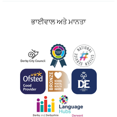
ਭਾਈਵਾਲ ਅਤੇ ਮਾਨਤਾ