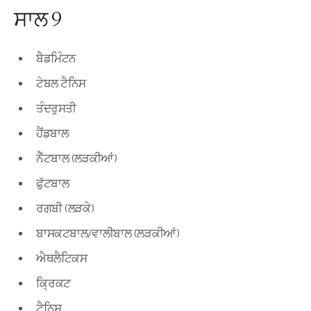
ਸਾਲ 9
ਬੈਡਮਿੰਟਨ
ਟੇਬਲ ਟੈਨਿਸ
ਤੰਦਰੁਸਤੀ
ਹੈਂਡਬਾਲ
ਨੈੱਟਬਾਲ (ਲੜਕੀਆਂ)
ਫੁੱਟਬਾਲ
ਰਗਬੀ (ਲੜਕੇ)
ਬਾਸਕਟਬਾਲ/ਵਾਲੀਬਾਲ (ਲੜਕੀਆਂ)
ਐਥਲੈਟਿਕਸ
ਕ੍ਰਿਕਟ
ਟੈਨਿਸ