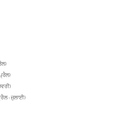
ੈਲ)
੍ਰੈਲ)
ਰਵਰੀ)
ਰੈਲ - ਜੁਲਾਈ)