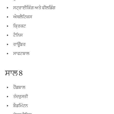
ਸਟ੍ਰਾਈਕਿੰਗ ਅਤੇ ਫੀਲਡਿੰਗ
ਐਥਲੈਟਿਕਸ
ਕ੍ਰਿਕਟ
ਟੈਨਿਸ
ਰਾਊਂਡਰ
ਸਾਫਟਬਾਲ
ਸਾਲ 8
ਹੈਂਡਬਾਲ
ਤੰਦਰੁਸਤੀ
ਬੈਡਮਿੰਟਨ