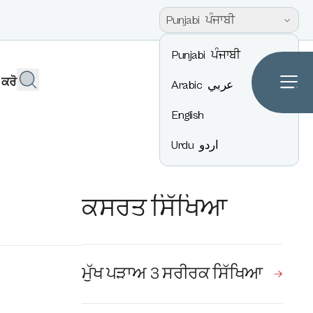
Punjabi
ਪੰਜਾਬੀ
Punjabi
ਪੰਜਾਬੀ
 ਕਰੋ
Arabic
عربي
English
Urdu
اردو
ਕਸਰਤ ਸਿੱਖਿਆ
ਮੁੱਖ ਪੜਾਅ 3 ਸਰੀਰਕ ਸਿੱਖਿਆ