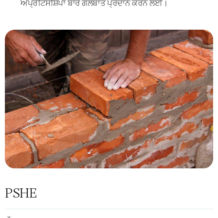
ਅਪ੍ਰੈਂਟਿਸਸ਼ਿਪਾਂ ਬਾਰੇ ਗੱਲਬਾਤ ਪ੍ਰਦਾਨ ਕਰਨ ਲਈ।
PSHE