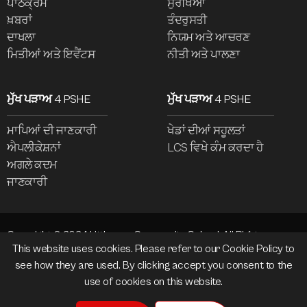
ਪਾਠਕ੍ਰਮ
ਸੁਰੱਖਿਆ
ਖ਼ਬਰਾਂ
ਤੰਦਰੁਸਤੀ
ਦਾਖਲਾ
ਨਿਯਮ ਅਤੇ ਆਚਰਣ
ਮਿਤੀਆਂ ਅਤੇ ਇਵੈਂਟਸ
ਨੀਤੀ ਅਤੇ ਪਾਲਣਾ
ਮੁੱਖ ਪੜਾਅ 4 PSHE
ਮੁੱਖ ਪੜਾਅ 4 PSHE
ਮਾਪਿਆਂ ਦੀ ਜਾਣਕਾਰੀ
ਖੇਡਾਂ ਦੀਆਂ ਸਹੂਲਤਾਂ
ਐਪਲੀਕੇਸ਼ਨਾਂ
LCS ਵਿਖੇ ਕੰਮ ਕਰਦਾ ਹੈ
ਅਗਲੇ ਕਦਮ
ਜਾਣਕਾਰੀ
Copyright © 2024 Littleover Community School. All Rights
This website uses cookies. Please refer to our
Cookie Policy
to
Reserved.
see how they are used. By clicking accept you consent to the
Website design and development by
madeby.studio
use of cookies on this website.
Policies
Cookies