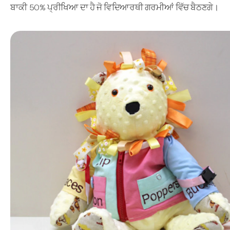
ਬਾਕੀ 50% ਪ੍ਰੀਖਿਆ ਦਾ ਹੈ ਜੋ ਵਿਦਿਆਰਥੀ ਗਰਮੀਆਂ ਵਿੱਚ ਬੈਠਣਗੇ।