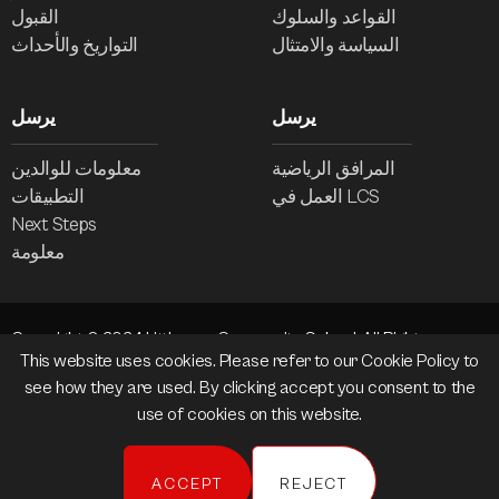
القواعد والسلوك
القبول
السياسة والامتثال
التواريخ والأحداث
يرسل
يرسل
المرافق الرياضية
معلومات للوالدين
العمل في LCS
التطبيقات
Next Steps
معلومة
Copyright © 2024 Littleover Community School. All Rights
This website uses cookies. Please refer to our
Cookie Policy
to
Reserved.
see how they are used. By clicking accept you consent to the
Website design and development by
madeby.studio
use of cookies on this website.
Policies
Cookies
ACCEPT
REJECT