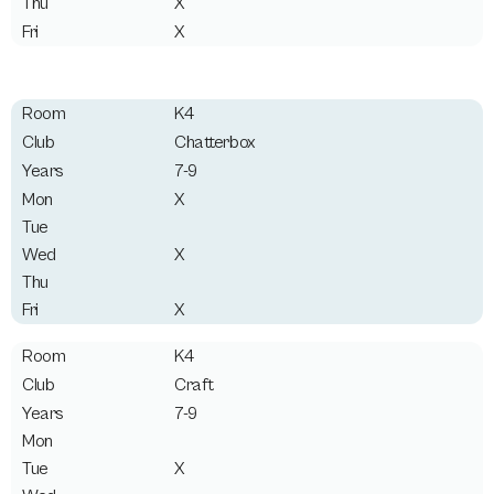
X
X
K4
Chatterbox
7-9
X
X
X
K4
Craft
7-9
X