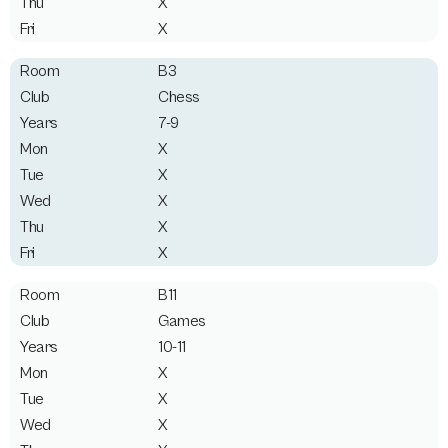
X
X
B3
Chess
7-9
X
X
X
X
X
B11
Games
10-11
X
X
X