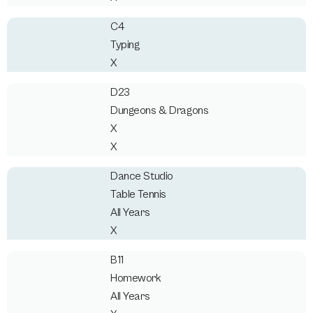
C4
Typing
X
D23
Dungeons & Dragons
X
X
Dance Studio
Table Tennis
All Years
X
B11
Homework
All Years