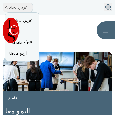
عربي
Arabic
عربي
Arabic
English
Punjabi
ਪੰਜਾਬੀ
اردو
Urdu
مقرر
النمو معا