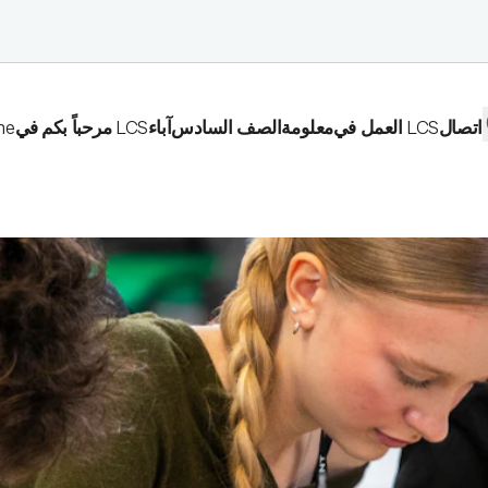
اتصال
العمل في LCS
معلومة
الصف السادس
آباء
مرحباً بكم في LCS
me