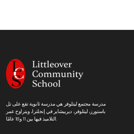
مدرسة مجتمع ليتلوفر هي مدرسة ثانوية تقع على تل
باستورز، ليتلوفر، ديربيشاير في إنجلترا، ويتراوح عمر
التلاميذ فيها بين 11 و18 عامًا.