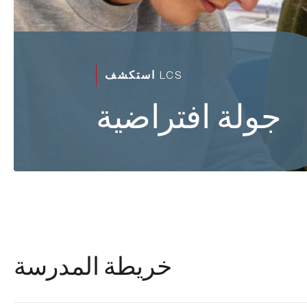
استكشف LCS
جولة افتراضية
خريطة المدرسة