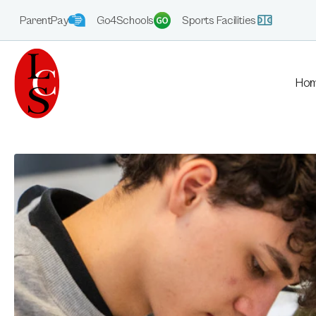
ParentPay
Go4Schools
Sports Facilities
Ho