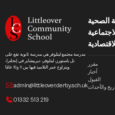
ية الصحية
اجتماعية
لاقتصادية
مدرسة مجتمع ليتلوفر هي مدرسة ثانوية تقع على
تل باستورز، ليتلوفر، ديربيشاير في إنجلترا،
مقرر
ويتراوح عمر التلاميذ فيها بين 11 و18 عامًا.
أخبار
القبول
admin@littleover.derby.sch.uk
اريخ والأحداث
01332 513 219