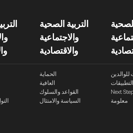
الصحية
التربية الصحية
الترب
تماعية
والاجتماعية
وال
تصادية
والاقتصادية
وا
للوالدين
الحماية
لتطبيقات
العافية
Next Ste
القواعد والسلوك
معلومة
السياسة والامتثال
التو