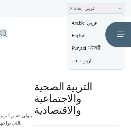
عربي
Arabic
عربي
Arabic
English
Punjabi
ਪੰਜਾਬੀ
اردو
Urdu
التربية الصحية
والاجتماعية
والاقتصادية
يتولى قسم الترب
التي يواجهونها أثناء نموهم وإعدادهم للحياة بعد المدرسة. يتم تدريس الدروس طوال السنوات 7-11 ويتلقى الطلاب درسًا واحدًا على الأقل في الأسبوع.