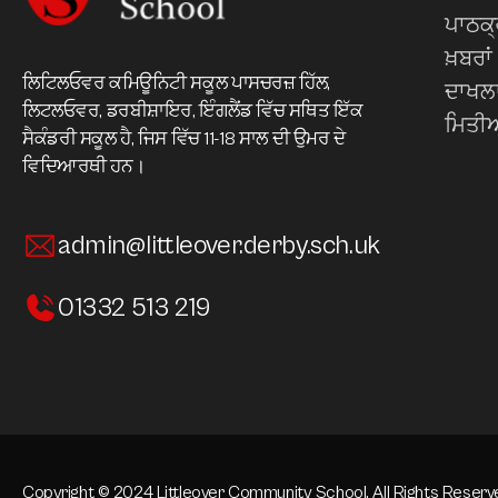
ਪਾਠਕ
ਖ਼ਬਰਾਂ
ਲਿਟਿਲਓਵਰ ਕਮਿਊਨਿਟੀ ਸਕੂਲ ਪਾਸਚਰਜ਼ ਹਿੱਲ,
ਦਾਖਲ
ਲਿਟਲਓਵਰ, ਡਰਬੀਸ਼ਾਇਰ, ਇੰਗਲੈਂਡ ਵਿੱਚ ਸਥਿਤ ਇੱਕ
ਮਿਤੀਆ
ਸੈਕੰਡਰੀ ਸਕੂਲ ਹੈ, ਜਿਸ ਵਿੱਚ 11-18 ਸਾਲ ਦੀ ਉਮਰ ਦੇ
ਵਿਦਿਆਰਥੀ ਹਨ।
admin@littleover.derby.sch.uk
01332 513 219
Copyright © 2024 Littleover Community School. All Rights Reserv