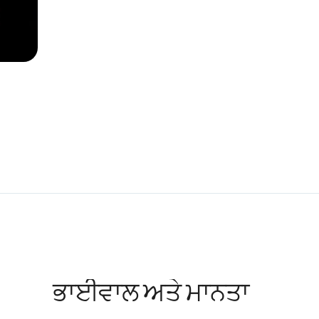
ਭਾਈਵਾਲ ਅਤੇ ਮਾਨਤਾ