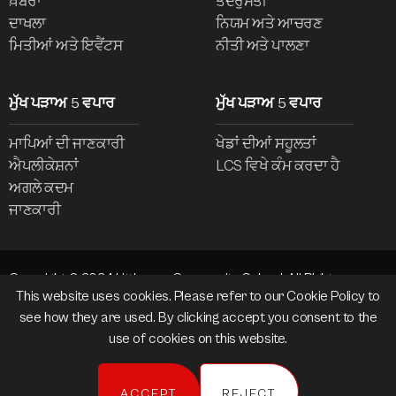
ਖ਼ਬਰਾਂ
ਤੰਦਰੁਸਤੀ
ਦਾਖਲਾ
ਨਿਯਮ ਅਤੇ ਆਚਰਣ
ਮਿਤੀਆਂ ਅਤੇ ਇਵੈਂਟਸ
ਨੀਤੀ ਅਤੇ ਪਾਲਣਾ
ਮੁੱਖ ਪੜਾਅ 5 ਵਪਾਰ
ਮੁੱਖ ਪੜਾਅ 5 ਵਪਾਰ
ਮਾਪਿਆਂ ਦੀ ਜਾਣਕਾਰੀ
ਖੇਡਾਂ ਦੀਆਂ ਸਹੂਲਤਾਂ
ਐਪਲੀਕੇਸ਼ਨਾਂ
LCS ਵਿਖੇ ਕੰਮ ਕਰਦਾ ਹੈ
ਅਗਲੇ ਕਦਮ
ਜਾਣਕਾਰੀ
Copyright © 2024 Littleover Community School. All Rights
This website uses cookies. Please refer to our
Cookie Policy
to
Reserved.
see how they are used. By clicking accept you consent to the
Website design and development by
madeby.studio
use of cookies on this website.
Policies
Cookies
ACCEPT
REJECT