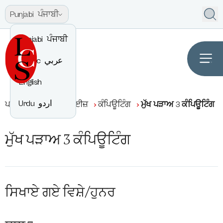
Punjabi
ਪੰਜਾਬੀ
Punjabi
ਪੰਜਾਬੀ
Arabic
عربي
English
Urdu
اردو
ਪਾਠਕ੍ਰਮ
ਐਂਟਰਪ੍ਰਾਈਜ਼
ਕੰਪਿਊਟਿੰਗ
ਮੁੱਖ ਪੜਾਅ 3 ਕੰਪਿਊਟਿੰਗ
ਮੁੱਖ ਪੜਾਅ 3 ਕੰਪਿਊਟਿੰਗ
ਸਿਖਾਏ ਗਏ ਵਿਸ਼ੇ/ਹੁਨਰ