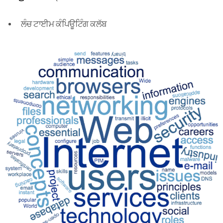
ਲੰਚ ਟਾਈਮ ਕੰਪਿਊਟਿੰਗ ਕਲੱਬ