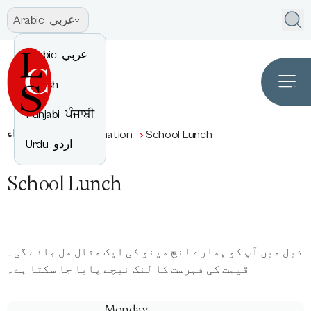
عربي
Arabic
عربي
Arabic
English
Punjabi
ਪੰਜਾਬੀ
School Lunch
General Information
آباء
اردو
Urdu
School Lunch
ذیل میں آپ کو ہمارے لنچ مینو کی ایک مثال مل جائے گی۔
قیمت کی فہرست کا لنک نیچے پایا جا سکتا ہے۔
Monday