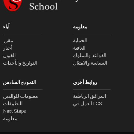
معلومة
آباء
الحماية
مقرر
العافية
أخبار
القواعد والسلوك
القبول
السياسة والامتثال
التواريخ والأحداث
روابط أخرى
النموذج السادس
المرافق الرياضية
معلومات للوالدين
العمل في LCS
التطبيقات
Next Steps
معلومة